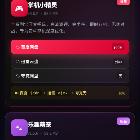
推荐
掌机小精灵
🎮
v3.8.2 · 86.5 MB
全系列宝可梦畅玩，高清滤镜、金手指、即时存档、无线对
战，专为安卓掌机深度优化。
☁️ 百度网盘
jddn
☁️ 迅雷云盘
yjxx
☁️ 夸克网盘
无
🔑 百度
· 迅雷
· 夸克无
复制
jddn
yjxx
新品
乐趣萌宠
🐾
v1.5.6 · 58.2 MB