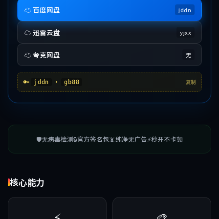
☁️ 百度网盘
jddn
☁️ 迅雷云盘
yjxx
☁️ 夸克网盘
无
🔑
·
复制
jddn
gb88
🛡️
无病毒检测
🔒
官方签名包
📵
纯净无广告
⚡
秒开不卡顿
核心能力
⚡
🎨