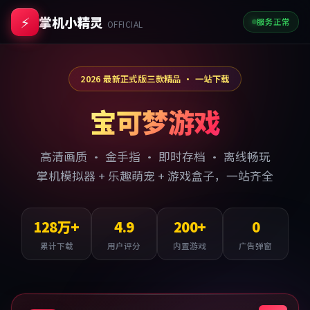
⚡
掌机小精灵
服务正常
OFFICIAL
2026 最新正式版
三款精品 · 一站下载
宝可梦游戏
高清画质 · 金手指 · 即时存档 · 离线畅玩
掌机模拟器 + 乐趣萌宠 + 游戏盒子，一站齐全
128万+
4.9
200+
0
累计下载
用户评分
内置游戏
广告弹窗