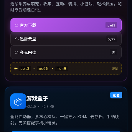
治愈系养成萌宠，收集、互动、装扮、小游戏，轻松解压，随
时享受萌趣日常。
☁️ 官方下载
pet3
☁️ 迅雷云盘
yjxx
☁️ 夸克网盘
无
🔑
·
·
复制
pet3
mc66
fun9
配套
游戏盒子
📦
v2.1.0 · 42.3 MB
全能启动器，多核心模拟、一键导入 ROM、云存档、手柄映
射，完美搭配掌机小精灵。