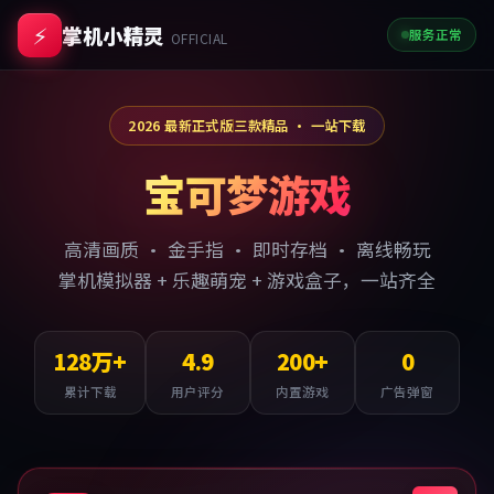
⚡
掌机小精灵
服务正常
OFFICIAL
2026 最新正式版
三款精品 · 一站下载
宝可梦游戏
高清画质 · 金手指 · 即时存档 · 离线畅玩
掌机模拟器 + 乐趣萌宠 + 游戏盒子，一站齐全
128万+
4.9
200+
0
累计下载
用户评分
内置游戏
广告弹窗