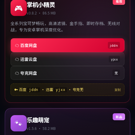
推荐
掌机小精灵
🎮
v3.8.2 · 86.5 MB
全系列宝可梦畅玩，高清滤镜、金手指、即时存档、无线对
战，专为安卓掌机深度优化。
☁️ 百度网盘
jddn
☁️ 迅雷云盘
yjxx
☁️ 夸克网盘
无
🔑 百度
· 迅雷
· 夸克无
复制
jddn
yjxx
新品
乐趣萌宠
🐾
v1.5.6 · 58.2 MB